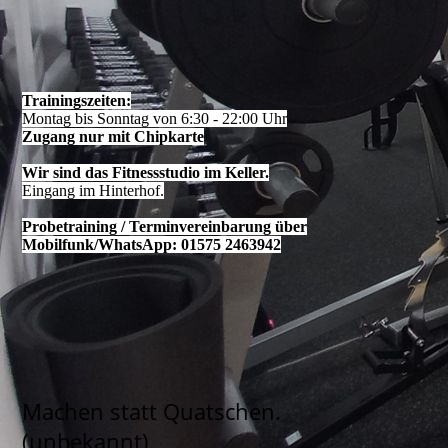
Trainingszeiten:
Montag bis Sonntag von 6:30 - 22:00 Uhr
Zugang nur mit Chipkarte
Wir sind das Fitnessstudio im Keller.
Eingang im Hinterhof.
Probetraining / Terminvereinbarung über
Mobilfunk/WhatsApp: 01575 2463942
Machen statt Quatschen.
(unbekannt)