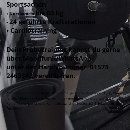
Sportsachen
bis 60 kg
• Kurzhanteln
24 geführte Kraftstationen
•
• Cardiotraining
Dein Probetraining kannst du gerne
über Mobilfunk/WhatsApp
unter der Handynummer 01575
2463942 vereinbaren.
* Spindmiete 50,00 € im Monat, einmalige Anmeldegebühr 20,- €, Pfand
für die Chipkarte 10,- €, flexibel mit 3-monatiger Kündigungsfrist.
Keine Trainerpauschale. Keine zusätzlichen Kosten für Trinkwasser oder
Duschen.